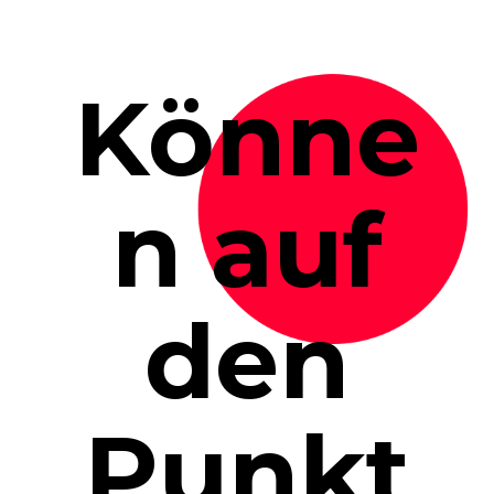
Könne
n auf
den
Punkt